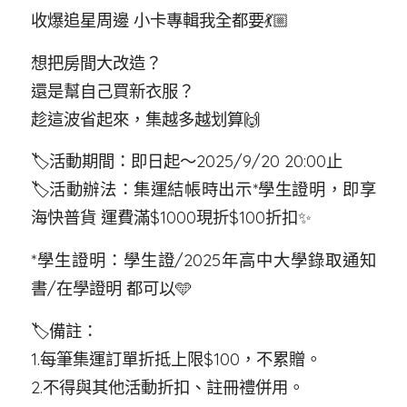
收爆追星周邊 小卡專輯我全都要💃🏼
想把房間大改造？
還是幫自己買新衣服？
趁這波省起來，集越多越划算🙌
🏷️活動期間：即日起～2025/9/20 20:00止
🏷️活動辦法：集運結帳時出示*學生證明，即享
海快普貨 運費滿$1000現折$100折扣✨
*學生證明：學生證/2025年高中大學錄取通知
書/在學證明 都可以🩵
🏷️備註：
1.每筆集運訂單折抵上限$100，不累贈。
2.不得與其他活動折扣、註冊禮併用。