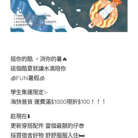
挺你的酷 ，消你的暑🔥
這個酷夏就讓水滴陪你
🧊FUN暑假🧊
學生集運限定✨
海快普貨 運費滿$1000現折$100！！！
趁現在⬇️
更新穿搭配件 當個最靚的仔😎
採買宿舍好物 舒舒服服入住🛏️